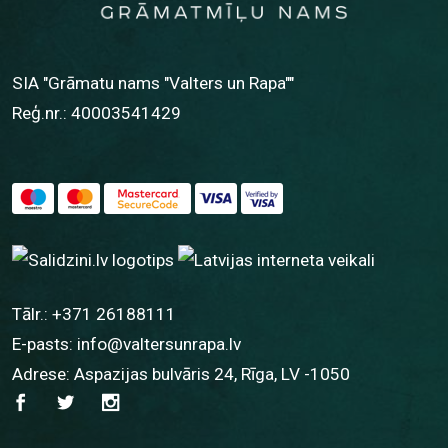
SIA "Grāmatu nams "Valters un Rapa""
Reģ.nr.: 40003541429
Tālr.:
+371 26188111
E-pasts:
info@valtersunrapa.lv
Adrese: Aspazijas bulvāris 24, Rīga, LV -1050