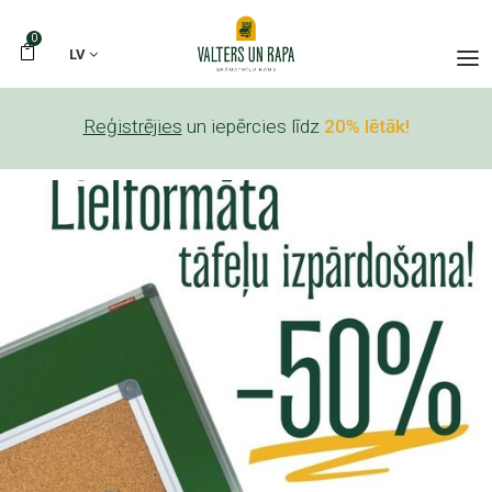
0
LV
Reģistrējies
un iepērcies līdz
20% lētāk!