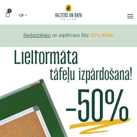
0
LV
Reģistrējies
un iepērcies līdz
20% lētāk!