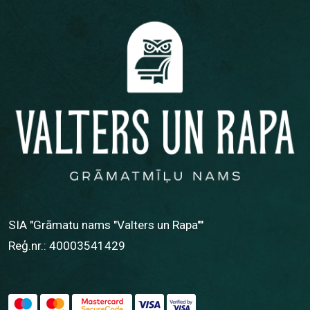
SIA "Grāmatu nams "Valters un Rapa""
Reģ.nr.: 40003541429