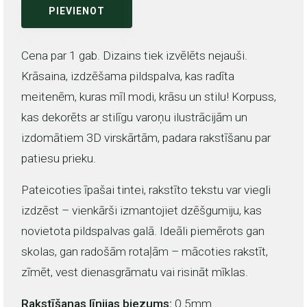
PIEVIENOT
Cena par 1 gab. Dizains tiek izvēlēts nejauši.
Krāsaina, izdzēšama pildspalva, kas radīta
meitenēm, kuras mīl modi, krāsu un stilu! Korpuss,
kas dekorēts ar stilīgu varoņu ilustrācijām un
izdomātiem 3D virskārtām, padara rakstīšanu par
patiesu prieku.
Pateicoties īpašai tintei, rakstīto tekstu var viegli
izdzēst – vienkārši izmantojiet dzēšgumiju, kas
novietota pildspalvas galā. Ideāli piemērots gan
skolas, gan radošām rotaļām – mācoties rakstīt,
zīmēt, vest dienasgrāmatu vai risināt mīklas.
Rakstīšanas līnijas biezums:
0.5mm