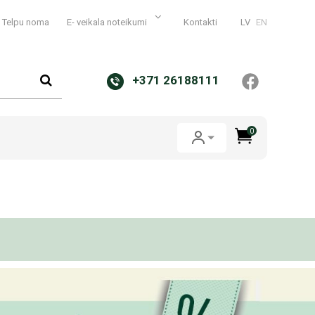
Telpu noma
E- veikala noteikumi
Kontakti
LV
EN
+371 26188111
0