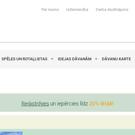
Par mums
Izdevniecība
Darba sludinājums
SPĒLES UN ROTAĻLIETAS
IDEJAS DĀVANĀM
DĀVANU KARTE
Reģistrējies
un iepērcies līdz
20% lētāk!