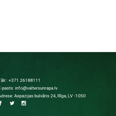
ālr.:
+371 26188111
E-pasts:
info@valtersunrapa.lv
Adrese: Aspazijas bulvāris 24, Rīga, LV -1050