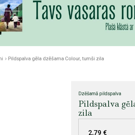
mi
Pildspalva gēla dzēšama Colour, tumši zila
Dzēšamā pildspalva
Pildspalva gēl
zila
2,79 €