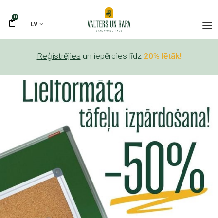
0
LV
Reģistrējies
un iepērcies līdz
20% lētāk!