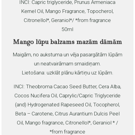
INCI: Capric triglyceride, Prunus Armeniaca
Kernel Oil, Mango Fragrance, Topocherol,
Citronellol*, Geraniol*/ *from fragrance
50ml
Mango lūpu balzams mazām dāmām
Maigām, no aukstuma un vēja pasargātām lūpām
un neatvairāmam smaidiņam.
Lietošana: uzklāt plānu kārtiņu uz lūpām.
INCI: Theobroma Cacao Seed Butter, Cera Alba,
Cocos Nucifera Oil, Caprylic/Capric Triglyceride
(and) Hydrogenated Rapeseed Oil, Tocopherol,
Beta – Carotene, Citrus Aurantium Dulcis Peel
Oil, Mango fragrance, Citronellol*, Geraniol * /
*from fragrance