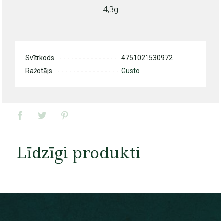
4,3g
Svītrkods
4751021530972
Ražotājs
Gusto
Līdzīgi produkti