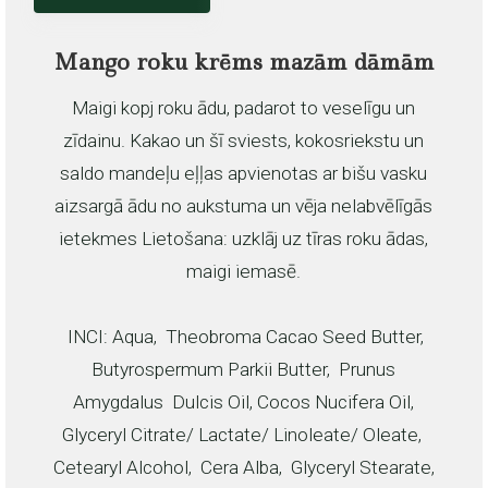
Mango roku krēms mazām dāmām
Maigi kopj roku ādu, padarot to veselīgu un
zīdainu. Kakao un šī sviests, kokosriekstu un
saldo mandeļu eļļas apvienotas ar bišu vasku
aizsargā ādu no aukstuma un vēja nelabvēlīgās
ietekmes Lietošana: uzklāj uz tīras roku ādas,
maigi iemasē.
INCI: Aqua, Theobroma Cacao Seed Butter,
Butyrospermum Parkii Butter, Prunus
Amygdalus Dulcis Oil, Cocos Nucifera Oil,
Glyceryl Citrate/ Lactate/ Linoleate/ Oleate,
Cetearyl Alcohol, Cera Alba, Glyceryl Stearate,