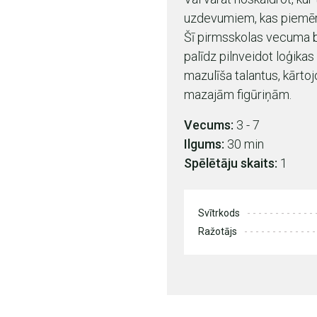
uzdevumiem, kas piemēr
Šī pirmsskolas vecuma b
palīdz pilnveidot loģika
mazulīša talantus, kārtojo
mazajām figūriņām.
Vecums:
3 - 7
Ilgums:
30 min
Spēlētāju skaits:
1
Svītrkods
Ražotājs