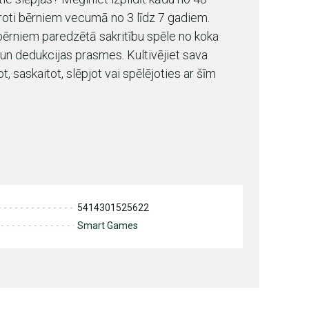
oti bērniem vecumā no 3 līdz 7 gadiem.
ērniem paredzētā sakritību spēle no koka
s un dedukcijas prasmes. Kultivējiet sava
t, saskaitot, slēpjot vai spēlējoties ar šīm
5414301525622
Smart Games