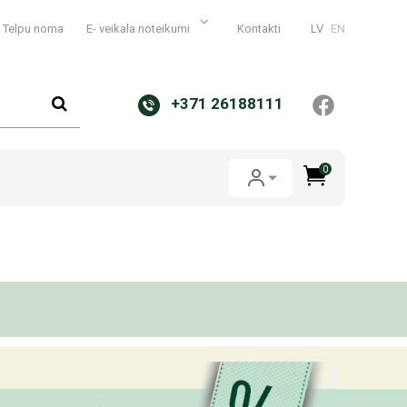
Telpu noma
E- veikala noteikumi
Kontakti
LV
EN
+371 26188111
0