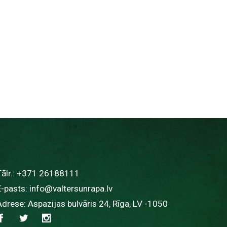
ālr.:
+371 26188111
E-pasts:
info@valtersunrapa.lv
Adrese: Aspazijas bulvāris 24, Rīga, LV -1050