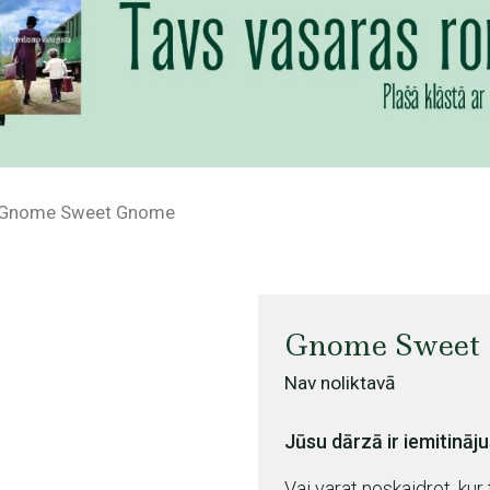
Gnome Sweet Gnome
Gnome Sweet
Nav noliktavā
Jūsu dārzā ir iemitināju
Vai varat noskaidrot, kur