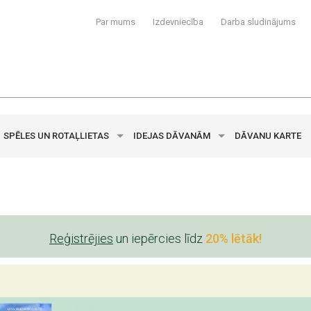
Par mums
Izdevniecība
Darba sludinājums
SPĒLES UN ROTAĻLIETAS
IDEJAS DĀVANĀM
DĀVANU KARTE
Reģistrējies
un iepērcies līdz
20% lētāk!