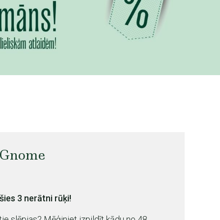
 Gnome
šies 3 nerātni rūķi!
 tie slēpjas? Mēģiniet izpildīt kādu no 48