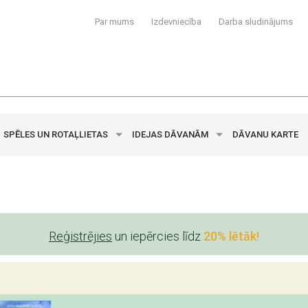
Par mums
Izdevniecība
Darba sludinājums
SPĒLES UN ROTAĻLIETAS
IDEJAS DĀVANĀM
DĀVANU KARTE
Reģistrējies
un iepērcies līdz
20% lētāk!