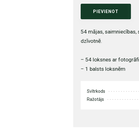
PIEVIENOT
54 mājas, saimniecības, 
dzīvotnē.
– 54 loksnes ar fotogrāf
– 1 balsts loksnēm
Svītrkods
Ražotājs