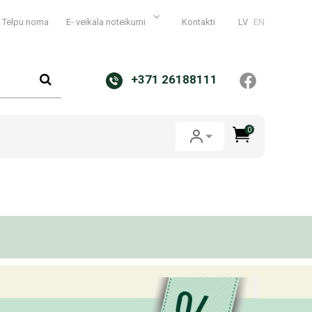
Telpu noma
E- veikala noteikumi
Kontakti
LV
EN
+371 26188111
0