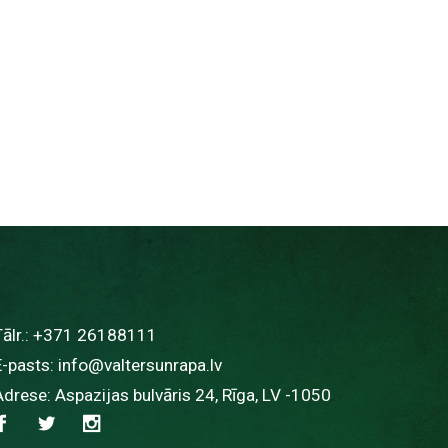
ālr.:
+371 26188111
E-pasts:
info@valtersunrapa.lv
Adrese: Aspazijas bulvāris 24, Rīga, LV -1050