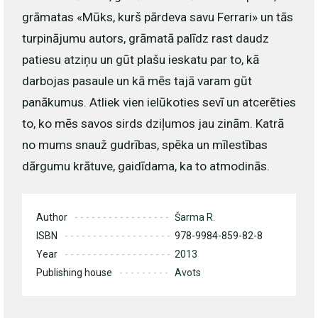
grāmatas «Mūks, kurš pārdeva savu Ferrari» un tās
turpinājumu autors, grāmatā palīdz rast daudz
patiesu atziņu un gūt plašu ieskatu par to, kā
darbojas pasaule un kā mēs tajā varam gūt
panākumus. Atliek vien ielūkoties sevī un atcerēties
to, ko mēs savos sirds dziļumos jau zinām. Katrā
no mums snauž gudrības, spēka un mīlestības
dārgumu krātuve, gaidīdama, ka to atmodinās.
Author
Šarma R.
ISBN
978-9984-859-82-8
Year
2013
Publishing house
Avots