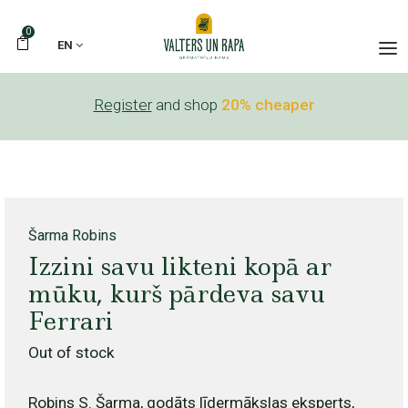
0
EN
Register
and shop
20% cheaper
Šarma Robins
Izzini savu likteni kopā ar
mūku, kurš pārdeva savu
Ferrari
Out of stock
Robins S. Šarma, godāts līdermākslas eksperts,