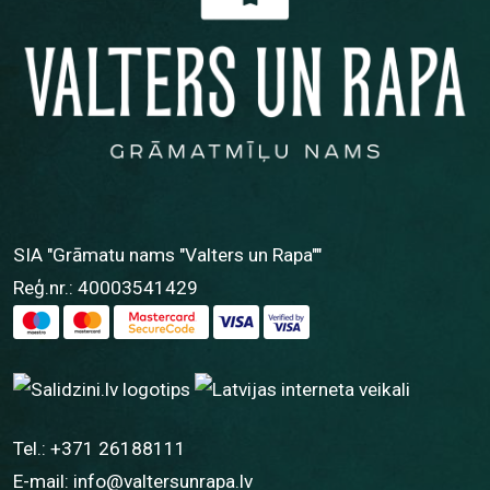
SIA "Grāmatu nams "Valters un Rapa""
Reģ.nr.: 40003541429
Tel.:
+371 26188111
E-mail:
info@valtersunrapa.lv