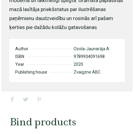
moderna un laikmetīgi spilgta. Grāmata paplašinās
mazā lasītāja priekšstatus par ilustrēšanas
paņēmienu daudzveidību un rosinās arī pašam
ķerties pie dažādu kolāžu gatavošanas.
Author
Ozola-Jaunarāja A.
ISBN
9789934091698
Year
2020
Publishing house
Zvaigzne ABC
Bind products