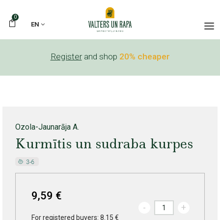
0
EN
Register
and shop
20% cheaper
Ozola-Jaunarāja A.
Kurmītis un sudraba kurpes
9,59 €
-
+
For registered buyers: 8.15 €