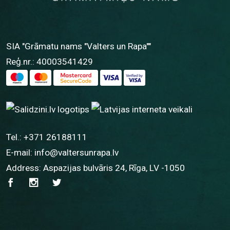
SIA "Grāmatu nams "Valters un Rapa""
Reģ.nr.: 40003541429
Tel.:
+371 26188111
E-mail:
info@valtersunrapa.lv
Address: Aspazijas bulvāris 24, Rīga, LV -1050