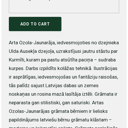
ADD TO CART
Arta Ozola-Jaunarāja, iedvesmojoties no dzejnieka
Ulda Ausekļa dzejoļa, uzrakstījusi jautru stāstu par
Kurmīti, kuram pa pastu atsūtīta paciņa – sudraba
kurpes. Darbs izpildīts kolāžas tehnikā. Ilustrācijas
ir asprātīgas, iedvesmojošas un fantāziju raisošas,
tās palīdz sajust Latvijas dabas un zemes
noskaņas un rosina mazā lasītāja iztēli. Grāmata ir
neparasta gan stilistiski, gan saturiski. Artas
Ozolas-Jaunarājas grāmata bērniem ir lielisks
papildinājums latviešu bērnu grāmatu klāstam –