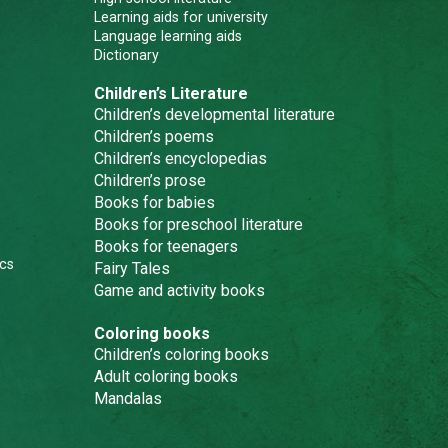
Learning aids for university
Language learning aids
Dictionary
Children’s Literature
Children’s developmental literature
Children’s poems
Children’s encyclopedias
Children’s prose
Books for babies
Books for preschool literature
Books for teenagers
cs
Fairy Tales
Game and activity books
Coloring books
Children’s coloring books
Adult coloring books
Mandalas