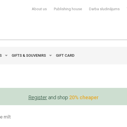
About us
Publishing house
Darba sludinājums
YS
GIFTS & SOUVENIRS
GIFT CARD
Register
and shop
20% cheaper
e mīt