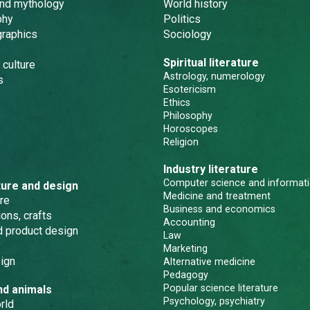
and mythology
World history
phy
Politics
graphics
Sociology
Spiritual literature
 culture
Astrology, numerology
s
Esotericism
Ethics
Philosophy
Horoscopes
Religion
Industry literature
Computer science and informati
ture and design
Medicine and treatment
re
Business and economics
ons, crafts
Accounting
nd product design
Law
Marketing
ign
Alternative medicine
Pedagogy
Popular science literature
nd animals
Psychology, psychiatry
rld