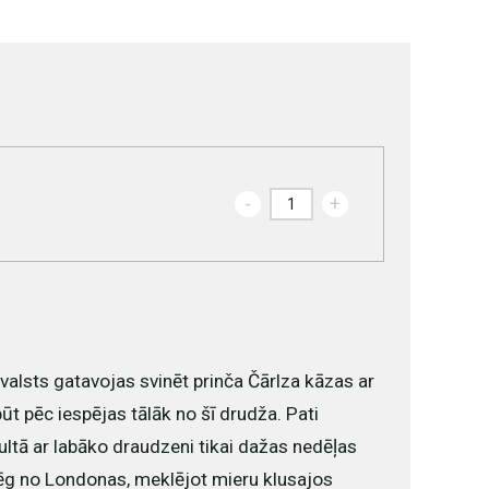
-
+
valsts gatavojas svinēt prinča Čārlza kāzas ar
 būt pēc iespējas tālāk no šī drudža. Pati
gultā ar labāko draudzeni tikai dažas nedēļas
bēg no Londonas, meklējot mieru klusajos