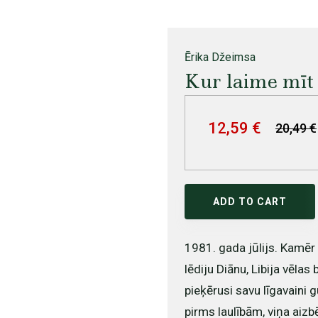
Ērika Džeimsa
Kur laime mīt
12,59 €
20,49 €
ADD TO CART
1981. gada jūlijs. Kamēr 
lēdiju Diānu, Libija vēlas
pieķērusi savu līgavaini 
pirms laulībām, viņa aiz