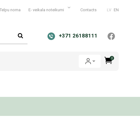
Telpu noma
E- veikala noteikumi
Contacts
LV
EN
+371 26188111
0