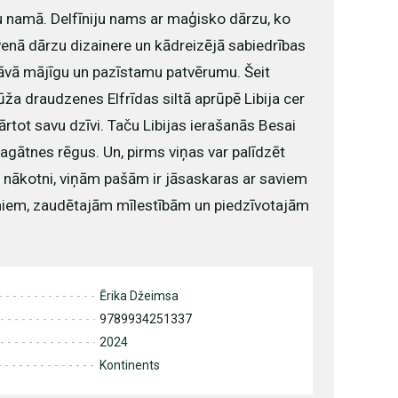
ju namā. Delfīniju nams ar maģisko dārzu, ko
venā dārzu dizainere un kādreizējā sabiedrības
āvā mājīgu un pazīstamu patvērumu. Šeit
ža draudzenes Elfrīdas siltā aprūpē Libija cer
kārtot savu dzīvi. Taču Libijas ierašanās Besai
 pagātnes rēgus. Un, pirms viņas var palīdzēt
o nākotni, viņām pašām ir jāsaskaras ar saviem
iem, zaudētajām mīlestībām un piedzīvotajām
Ērika Džeimsa
9789934251337
2024
Kontinents