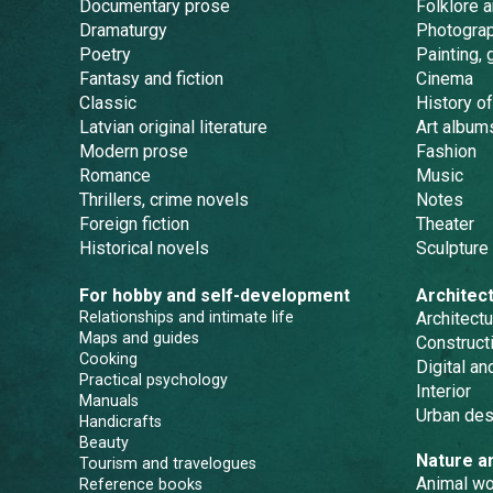
Documentary prose
Folklore 
Dramaturgy
Photogra
Poetry
Painting, 
Fantasy and fiction
Cinema
Classic
History of
Latvian original literature
Art album
Modern prose
Fashion
Romance
Music
Thrillers, crime novels
Notes
Foreign fiction
Theater
Historical novels
Sculpture
For hobby and self-development
Architec
Relationships and intimate life
Architectu
Maps and guides
Constructi
Cooking
Digital a
Practical psychology
Interior
Manuals
Urban des
Handicrafts
Beauty
Nature a
Tourism and travelogues
Animal wo
Reference books