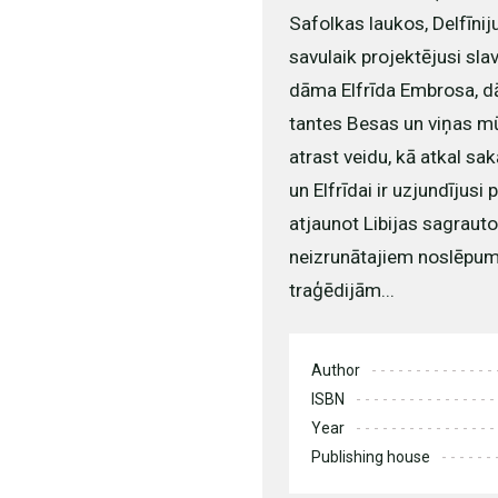
Safolkas laukos, Delfīni
savulaik projektējusi sla
dāma Elfrīda Embrosa, d
tantes Besas un viņas mū
atrast veidu, kā atkal sa
un Elfrīdai ir uzjundījusi
atjaunot Libijas sagraut
neizrunātajiem noslēpum
traģēdijām...
Author
ISBN
Year
Publishing house