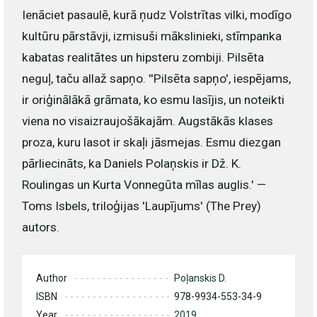
Ienāciet pasaulē, kurā ņudz Volstrītas vilki, modīgo
kultūru pārstāvji, izmisuši mākslinieki, stīmpanka
kabatas realitātes un hipsteru zombiji. Pilsēta
neguļ, taču allaž sapņo. ''Pilsēta sapņo', iespējams,
ir oriģinālākā grāmata, ko esmu lasījis, un noteikti
viena no visaizraujošākajām. Augstākās klases
proza, kuru lasot ir skaļi jāsmejas. Esmu diezgan
pārliecināts, ka Daniels Polaņskis ir Dž. K.
Roulingas un Kurta Vonnegūta mīlas auglis.' —
Toms Isbels, triloģijas 'Laupījums' (The Prey)
autors.
Author
Poļanskis D.
ISBN
978-9934-553-34-9
Year
2019