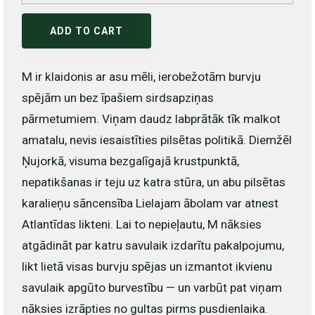
ADD TO CART
M ir klaidonis ar asu mēli, ierobežotām burvju
spējām un bez īpašiem sirdsapziņas
pārmetumiem. Viņam daudz labprātāk tīk malkot
amatalu, nevis iesaistīties pilsētas politikā. Diemžēl
Ņujorkā, visuma bezgalīgajā krustpunktā,
nepatikšanas ir teju uz katra stūra, un abu pilsētas
karalieņu sāncensība Lielajam ābolam var atnest
Atlantīdas likteni. Lai to nepieļautu, M nāksies
atgādināt par katru savulaik izdarītu pakalpojumu,
likt lietā visas burvju spējas un izmantot ikvienu
savulaik apgūto burvestību — un varbūt pat viņam
nāksies izrāpties no gultas pirms pusdienlaika.