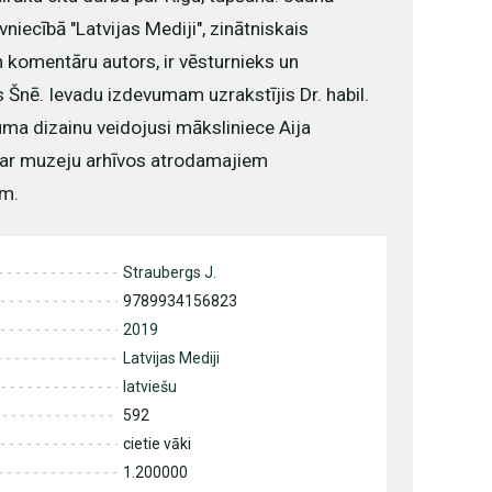
niecībā "Latvijas Mediji", zinātniskais
n komentāru autors, ir vēsturnieks un
is Šnē. Ievadu izdevumam uzrakstījis Dr. habil.
vuma dizainu veidojusi māksliniece Aija
s ar muzeju arhīvos atrodamajiem
em.
Straubergs J.
9789934156823
2019
Latvijas Mediji
latviešu
592
cietie vāki
1.200000