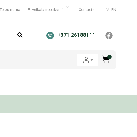
Telpu noma
E- veikala noteikumi
Contacts
LV
EN
+371 26188111
0