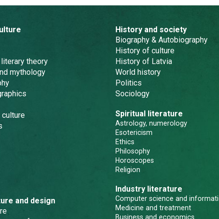
ulture
History and society
Biography & Autobiography
History of culture
 literary theory
History of Latvia
and mythology
World history
phy
Politics
graphics
Sociology
Spiritual literature
 culture
Astrology, numerology
s
Esotericism
Ethics
Philosophy
Horoscopes
Religion
Industry literature
Computer science and informati
ture and design
Medicine and treatment
re
Business and economics