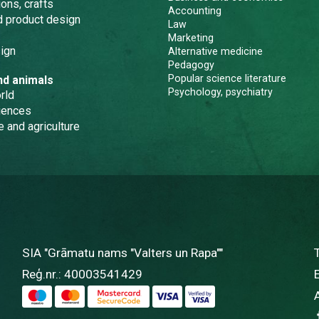
ons, crafts
Accounting
nd product design
Law
Marketing
ign
Alternative medicine
Pedagogy
Popular science literature
nd animals
Psychology, psychiatry
rld
iences
e and agriculture
SIA "Grāmatu nams "Valters un Rapa""
Reģ.nr.: 40003541429