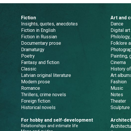
Fiction
Art and c
Insights, quotes, anecdotes
Dance
Fiction in English
Digital art
Fiction in Russian
Philology,
Documentary prose
Folklore 
Dramaturgy
Photogra
Poetry
Painting, 
Fantasy and fiction
Cinema
Classic
History of
Latvian original literature
Art album
Modern prose
Fashion
Romance
Music
Thrillers, crime novels
Notes
Foreign fiction
Theater
Historical novels
Sculpture
For hobby and self-development
Architec
Relationships and intimate life
Architectu