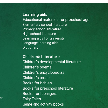
Learning aids
Educational materials for preschool age
Elementary school literature
Primary school literature
High school literature
Learning aids for university
Language learning aids
Dictionary
Children’s Literature
Children’s developmental literature
Children’s poems
Children’s encyclopedias
Children’s prose
Books for babies
Books for preschool literature
Books for teenagers
cs
Fairy Tales
Game and activity books