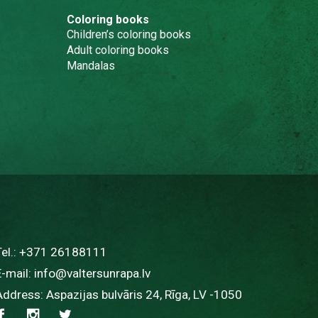
Coloring books
Children’s coloring books
Adult coloring books
Mandalas
Tel.:
+371 26188111
E-mail:
info@valtersunrapa.lv
Address: Aspazijas bulvāris 24, Rīga, LV -1050