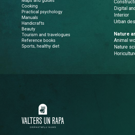
Maps and guides
Constructi
Cooking
Digital a
Practical psychology
Interior
Manuals
Urban des
Handicrafts
Beauty
Nature a
Tourism and travelogues
Animal wo
Reference books
Sports, healthy diet
Nature sc
Horicultur