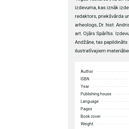
izdevuma, kas iznāk izdev
redaktors, priekšvārda u
arheologs, Dr. hist. Andr
art. Ojārs Spārītis. Izde
Andžāne, tas papildināt
ilustratīvajiem materiāli
Author
ISBN
Year
Publishing house
Language
Pages
Book cover
Weight