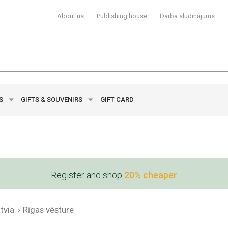
About us
Publishing house
Darba sludinājums
YS
GIFTS & SOUVENIRS
GIFT CARD
Register
and shop
20% cheaper
tvia
Rīgas vēsture