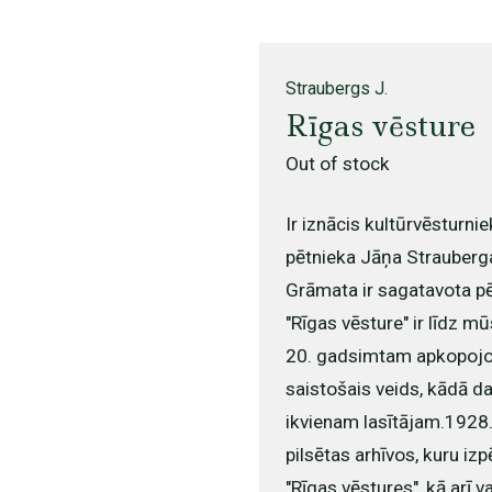
Straubergs J.
Rīgas vēsture
Out of stock
Ir iznācis kultūrvēsturni
pētnieka Jāņa Strauberg
Grāmata ir sagatavota p
"Rīgas vēsture" ir līdz m
20. gadsimtam apkopojošs
saistošais veids, kādā da
ikvienam lasītājam.1928
pilsētas arhīvos, kuru iz
"Rīgas vēstures", kā arī 