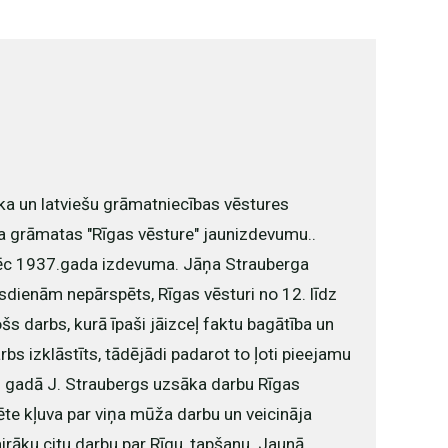
eka un latviešu grāmatniecības vēstures
a grāmatas "Rīgas vēsture" jaunizdevumu..
ēc 1937.gada izdevuma. Jāņa Strauberga
ūsdienām nepārspēts, Rīgas vēsturi no 12. līdz
 darbs, kurā īpaši jāizceļ faktu bagātība un
rbs izklāstīts, tādējādi padarot to ļoti pieejamu
. gadā J. Straubergs uzsāka darbu Rīgas
pēte kļuva par viņa mūža darbu un veicināja
vairāku citu darbu par Rīgu, tapšanu. Jaunā