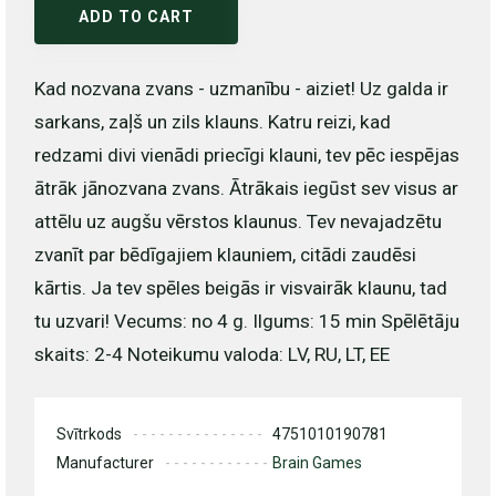
ADD TO CART
Kad nozvana zvans - uzmanību - aiziet! Uz galda ir
sarkans, zaļš un zils klauns. Katru reizi, kad
redzami divi vienādi priecīgi klauni, tev pēc iespējas
ātrāk jānozvana zvans. Ātrākais iegūst sev visus ar
attēlu uz augšu vērstos klaunus. Tev nevajadzētu
zvanīt par bēdīgajiem klauniem, citādi zaudēsi
kārtis. Ja tev spēles beigās ir visvairāk klaunu, tad
tu uzvari! Vecums: no 4 g. Ilgums: 15 min Spēlētāju
skaits: 2-4 Noteikumu valoda: LV, RU, LT, EE
Svītrkods
4751010190781
Manufacturer
Brain Games