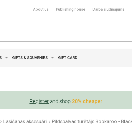
About us
Publishing house
Darba sludinājums
YS
GIFTS & SOUVENIRS
GIFT CARD
Register
and shop
20% cheaper
Lasīšanas aksesuāri
Pildspalvas turētājs Bookaroo - Blac