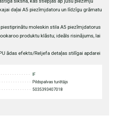
stīga siksna, kas stiepjas ap jūsu piezīmju
ākajai daļai A5 piezīmjdatoru un līdzīgu grāmatu
i piestiprinātu moleskin stila A5 piezīmjdatorus
karoo produktu klāstu; ideāls risinājums, lai
PU ādas efekts/Reljefa detaļas stilīgai apdarei
IF
Pildspalvas turētājs
5035393407018