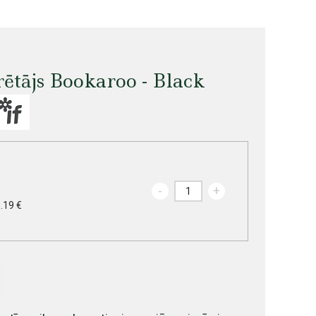
rētājs Bookaroo - Black
-
+
.19 €