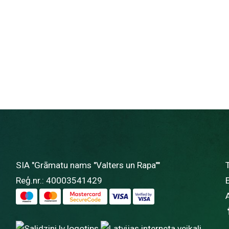
SIA "Grāmatu nams "Valters un Rapa""
Reģ.nr.: 40003541429