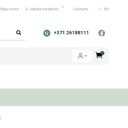
Telpu noma
E- veikala noteikumi
Contacts
LV
EN
+371 26188111
0
k