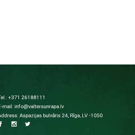
Tel.:
+371 26188111
E-mail:
info@valtersunrapa.lv
Address: Aspazijas bulvāris 24, Rīga, LV -1050