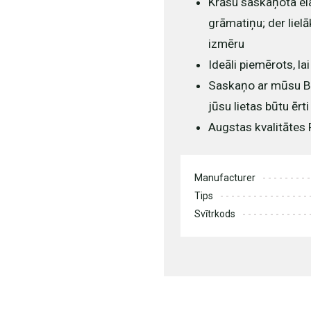
Krāsu saskaņota ela
grāmatiņu; der liel
izmēru
Ideāli piemērots, la
Saskaņo ar mūsu Boo
jūsu lietas būtu ērti
Augstas kvalitātes 
Manufacturer
Tips
Svītrkods