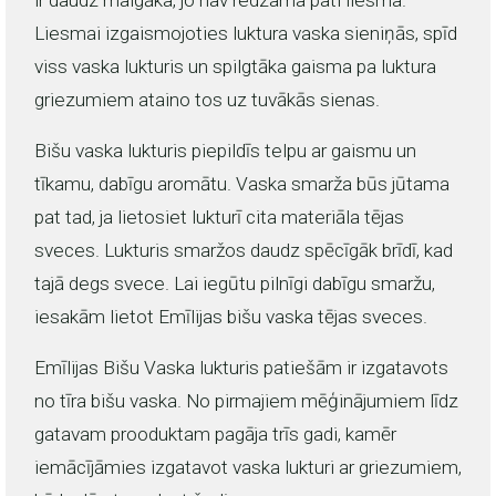
ir daudz maigāka, jo nav redzama pati liesma.
Liesmai izgaismojoties luktura vaska sieniņās, spīd
viss vaska lukturis un spilgtāka gaisma pa luktura
griezumiem ataino tos uz tuvākās sienas.
Bišu vaska lukturis piepildīs telpu ar gaismu un
tīkamu, dabīgu aromātu. Vaska smarža būs jūtama
pat tad, ja lietosiet lukturī cita materiāla tējas
sveces. Lukturis smaržos daudz spēcīgāk brīdī, kad
tajā degs svece. Lai iegūtu pilnīgi dabīgu smaržu,
iesakām lietot Emīlijas bišu vaska tējas sveces.
Emīlijas Bišu Vaska lukturis patiešām ir izgatavots
no tīra bišu vaska. No pirmajiem mēģinājumiem līdz
gatavam prooduktam pagāja trīs gadi, kamēr
iemācījāmies izgatavot vaska lukturi ar griezumiem,