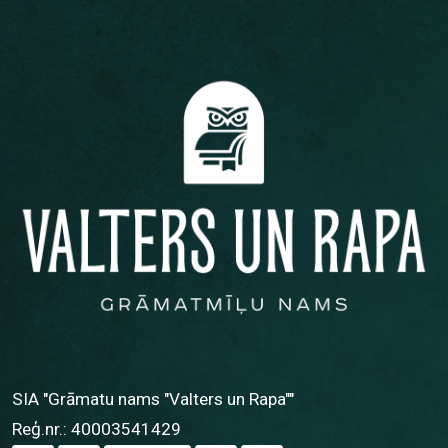
SIA "Grāmatu nams "Valters un Rapa""
Reģ.nr.: 40003541429