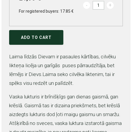
-
+
For registered buyers: 17.85 €
ADD TO CART
Laima līdzās Dievam ir pasaules kārtības, cilvēku
likteņa licēja un garīgās puses pārraudzītāja, bet
lēmējs ir Dievs.Laima seko cilvēka liktenim, tai ir
spēks visu redzēt un palīdzēt.
Vaska lukturis ir brīnišķīgs gan dienas gaismā, gan
krēslā. Gaismā tas ir dizaina priekšmets, bet krēslā
aizdegts lukturis dod ļoti maigu gaismu un smaržu.
Atšķirībā no sveces, vaska luktura izstarotā gaisma