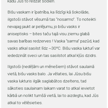
kādu Jūs to redzat šodien.
Bišu vaskam ir īpatnība, ka līdzīgi kā šokolāde,
ilgstoši stāvot vēsumā tas “nosarmo”. To noteikti
nevajag jaukt ar pelējumu, jo bišu vasks ir
aniseptisks – bites taču tajā visu ziemu glabā
savas barības redzerves ! Vaska “sarma” pazūd, kad
vasks atkal sasilst līdz ~30⁰C. Bišu vaska lukturī var
iededzināt sveci un tas sasilstot atkal kļūs dzidrs.
Ilgstoši (nedēļām un mēnešiem) stāvot saulainā
vietā, bišu vasks balo. Ja vēlaties, lai Jūsu bišu
vaska lukturis ilgāk saglabātos dzeltens, tad
sākoties saulainam laikam varat to atkal ievietot
kārbā un nolikt tumšā vietā, lai to aizdegtu, kad Jūs
atkal to vēlēsieties.