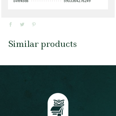
Svītrkods
5903364276249
Similar products