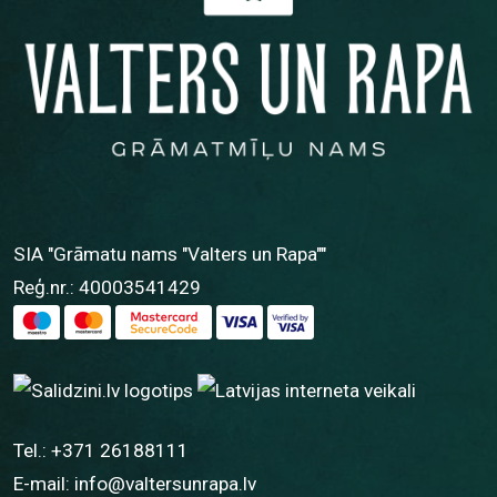
SIA "Grāmatu nams "Valters un Rapa""
Reģ.nr.: 40003541429
Tel.:
+371 26188111
E-mail:
info@valtersunrapa.lv