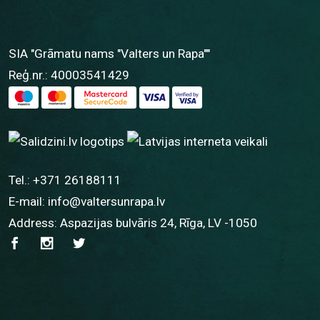
SIA "Grāmatu nams "Valters un Rapa""
Reģ.nr.: 40003541429
Tel.:
+371 26188111
E-mail:
info@valtersunrapa.lv
Address: Aspazijas bulvāris 24, Rīga, LV -1050