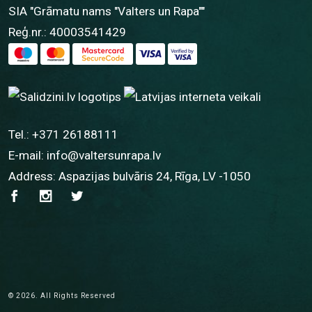
SIA "Grāmatu nams "Valters un Rapa""
Reģ.nr.: 40003541429
Tel.:
+371 26188111
E-mail:
info@valtersunrapa.lv
Address: Aspazijas bulvāris 24, Rīga, LV -1050
© 2026. All Rights Reserved