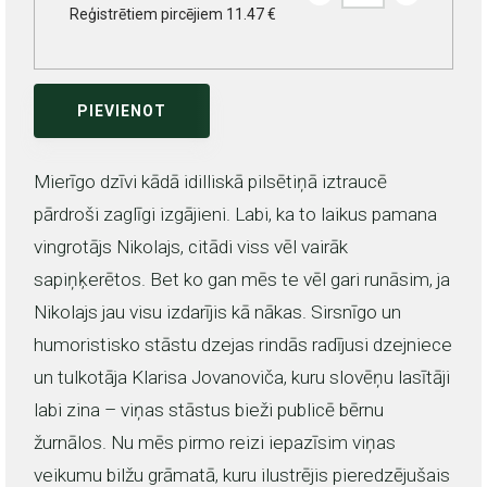
Reģistrētiem pircējiem 11.47 €
PIEVIENOT
Mierīgo dzīvi kādā idilliskā pilsētiņā iztraucē
pārdroši zaglīgi izgājieni. Labi, ka to laikus pamana
vingrotājs Nikolajs, citādi viss vēl vairāk
sapiņķerētos. Bet ko gan mēs te vēl gari runāsim, ja
Nikolajs jau visu izdarījis kā nākas. Sirsnīgo un
humoristisko stāstu dzejas rindās radījusi dzejniece
un tulkotāja Klarisa Jovanoviča, kuru slovēņu lasītāji
labi zina – viņas stāstus bieži publicē bērnu
žurnālos. Nu mēs pirmo reizi iepazīsim viņas
veikumu bilžu grāmatā, kuru ilustrējis pieredzējušais