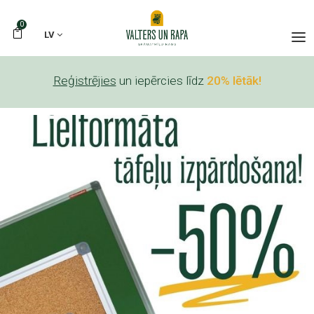
0
LV
Reģistrējies
un iepērcies līdz
20% lētāk!