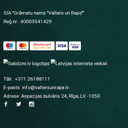
SIA "Grāmatu nams "Valters un Rapa""
Reģ.nr.: 40003541429
Tālr.:
+371 26188111
E-pasts:
info@valtersunrapa.lv
Adrese: Aspazijas bulvāris 24, Rīga, LV -1050