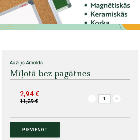
Auziņš Arnolds
Mīļotā bez pagātnes
2,94 €
-
+
11,29 €
PIEVIENOT