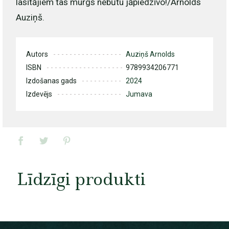
lasītājiem tas murgs nebūtu jāpiedzīvo!/Arnolds
Auziņš.
Autors
Auziņš Arnolds
ISBN
9789934206771
Izdošanas gads
2024
Izdevējs
Jumava
Līdzīgi produkti