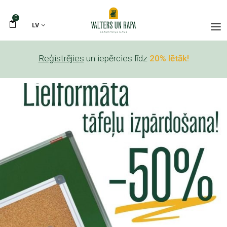
0
LV
Reģistrējies
un iepērcies līdz
20% lētāk!