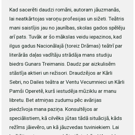
Kad sacerēti daudzi romāni, autoram jāuzmanās,
lai neatkārtojas varoņu profesijas un sižeti. Teātris
mani saistījis jau no jaunības, skolas gados spēlēju
arī pats. Tuvāk ar šo mākslas veidu iepazinos, kad
ilgus gadus Nacionālajā (toreiz Drāmas) teātrī par
literārās daļas vadītāju strādāja mans studiju
biedrs Gunars Treimanis. Daudz par aizkulisēm
stāstīja aktieri un režisori. Draudzējos ar Kārli
Sebri, no Dailes teātra ar Ventu Vecumnieci un Kārli
Pamši Operetē, kurš iestudēja mūziklu ar manu
libretu. Bet atmiņas zudumu pēc avārijas
piedzīvoja mana paziņa. Konsultējos ar
speciālistiem, kā cilvēks jūtas tādā situācijā, kāds
režīms jāievēro, un kā jāuzvedas tuviniekiem. Lai