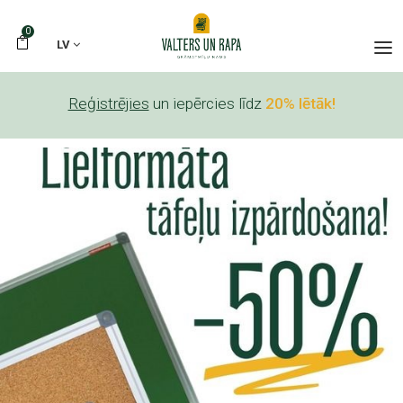
0
LV
Reģistrējies
un iepērcies līdz
20% lētāk!