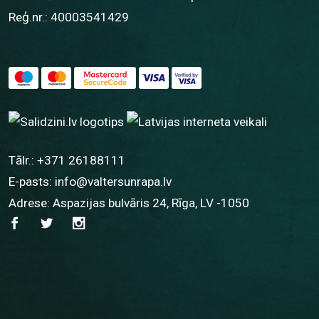
Reģ.nr.: 40003541429
Tālr.:
+371 26188111
E-pasts:
info@valtersunrapa.lv
Adrese: Aspazijas bulvāris 24, Rīga, LV -1050