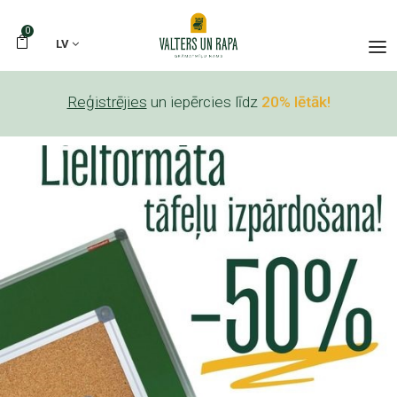
0
LV
Reģistrējies
un iepērcies līdz
20% lētāk!