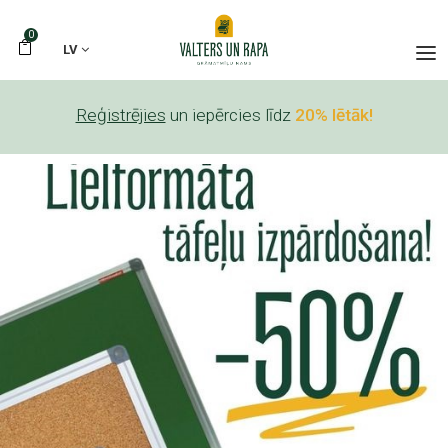
0
LV
Reģistrējies
un iepērcies līdz
20% lētāk!