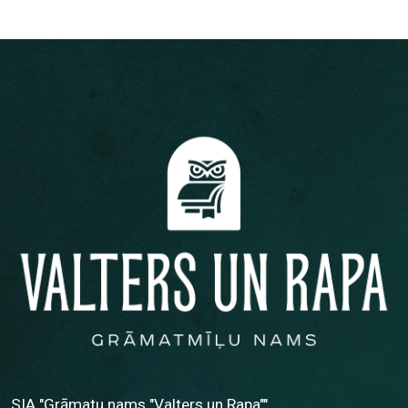
SIA "Grāmatu nams "Valters un Rapa""