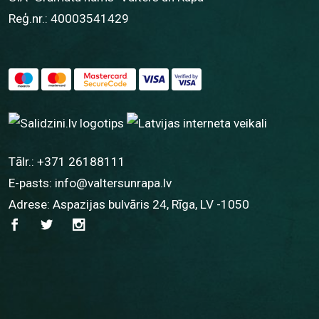
Reģ.nr.: 40003541429
Tālr.:
+371 26188111
E-pasts:
info@valtersunrapa.lv
Adrese: Aspazijas bulvāris 24, Rīga, LV -1050