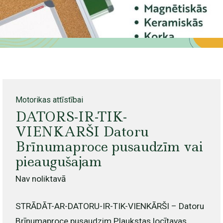
Motorikas attīstībai
DATORS-IR-TIK-
VIENKARŠI Datoru
Brīnumaproce pusaudzīm vai
pieaugušajam
Nav noliktavā
STRĀDĀT-AR-DATORU-IR-TIK-VIENKĀRŠI – Datoru
Brīnumaproce pusaudzim Plaukstas locītavas