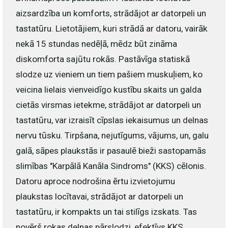
aizsardzība un komforts, strādājot ar datorpeli un
tastatūru. Lietotājiem, kuri strādā ar datoru, vairāk
nekā 15 stundas nedēļā, mēdz būt zināma
diskomforta sajūtu rokās. Pastāvīga statiskā
slodze uz vieniem un tiem pašiem muskuļiem, ko
veicina lielais vienveidīgo kustību skaits un galda
cietās virsmas ietekme, strādājot ar datorpeli un
tastatūru, var izraisīt cīpslas iekaisumus un delnas
nervu tūsku. Tirpšana, nejutīgums, vājums, un, galu
galā, sāpes plaukstās ir pasaulē bieži sastopamās
slimības "Karpālā Kanāla Sindroms" (KKS) cēlonis.
Datoru aproce nodrošina ērtu izvietojumu
plaukstas locītavai, strādājot ar datorpeli un
tastatūru, ir kompakts un tai stilīgs izskats. Tas
novērš rokas delnas pārslodzi, efektīvs KKS