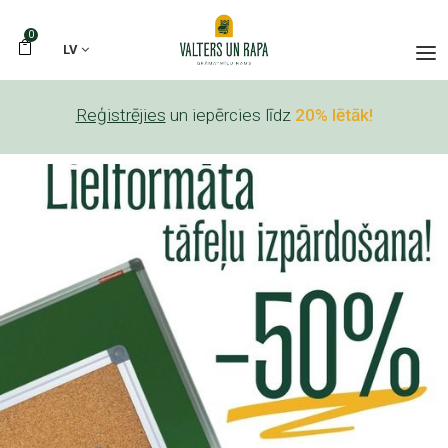
0
LV
Reģistrējies
un iepērcies līdz
20% lētāk!