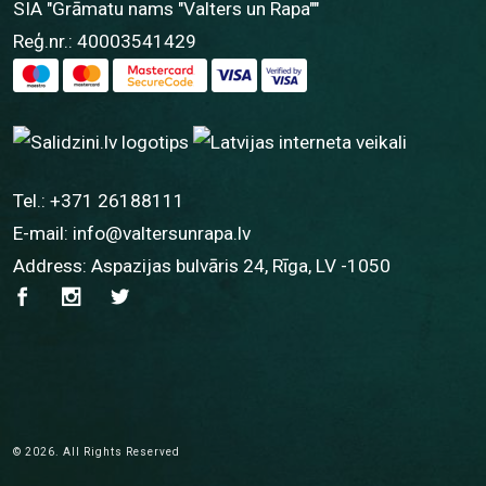
SIA "Grāmatu nams "Valters un Rapa""
Reģ.nr.: 40003541429
Tel.:
+371 26188111
E-mail:
info@valtersunrapa.lv
Address: Aspazijas bulvāris 24, Rīga, LV -1050
© 2026. All Rights Reserved