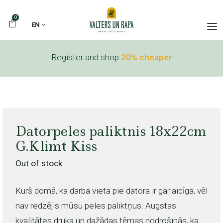
0
EN
Register
and shop
20% cheaper
Datorpeles paliktnis 18x22cm
G.Klimt Kiss
Out of stock
Kurš domā, ka darba vieta pie datora ir garlaicīga, vēl
nav redzējis mūsu peles paliktņus. Augstas
kvalitātes druka un dažādas tēmas nodrošinās, ka