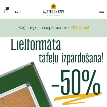
0
LV
Reģistrējies
un iepērcies līdz
20% lētāk!