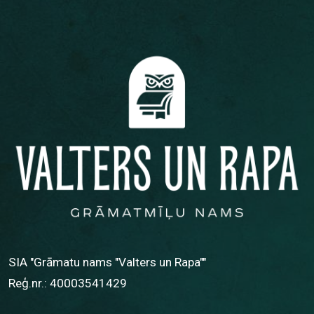
SIA "Grāmatu nams "Valters un Rapa""
Reģ.nr.: 40003541429