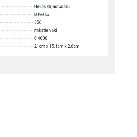
Helios Kirjastus Oü
latviešu
356
mīkstie vāki
0.4600
21cm x 15.1cm x 2.6cm