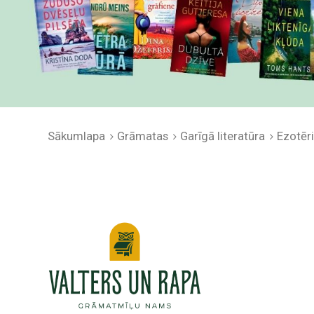
Sākumlapa
Grāmatas
Garīgā literatūra
Ezotēr