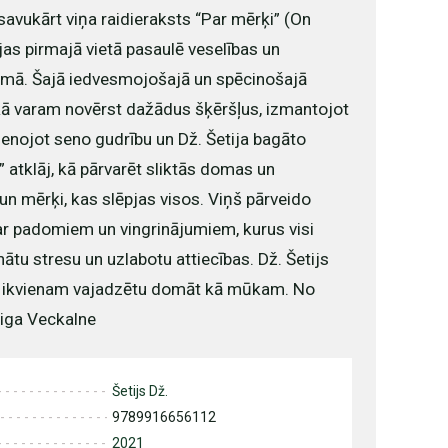
savukārt viņa raidieraksts “Par mērķi” (On
jas pirmajā vietā pasaulē veselības un
jomā. Šajā iedvesmojošajā un spēcinošajā
kā varam novērst dažādus šķēršļus, izmantojot
ienojot seno gudrību un Dž. Šetija bagāto
 atklāj, kā pārvarēt sliktās domas un
un mērķi, kas slēpjas visos. Viņš pārveido
ar padomiem un vingrinājumiem, kurus visi
ātu stresu un uzlabotu attiecības. Dž. Šetijs
 un ikvienam vajadzētu domāt kā mūkam. No
Aiga Veckalne
Šetijs Dž.
9789916656112
2021