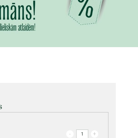
s
-
+