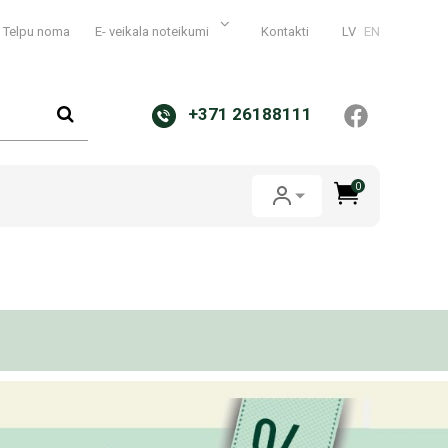
Telpu noma
E- veikala noteikumi
Kontakti
LV
EN
+371 26188111
0