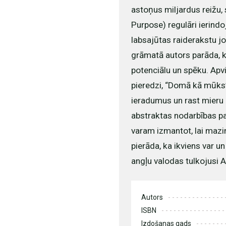
astoņus miljardus reižu, 
Purpose) regulāri ierindo
labsajūtas raiderakstu 
grāmatā autors parāda, 
potenciālu un spēku. Apv
pieredzi, “Domā kā mūks”
ieradumus un rast mieru 
abstraktas nodarbības p
varam izmantot, lai mazin
pierāda, ka ikviens var
angļu valodas tulkojusi 
Autors
ISBN
Izdošanas gads