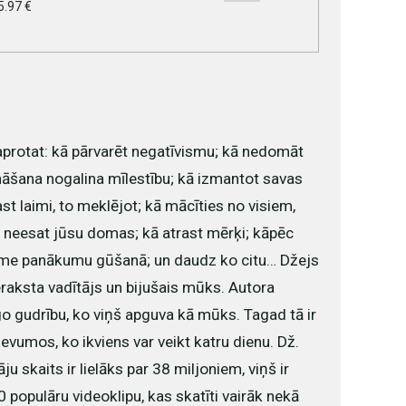
5.97 €
protat: kā pārvarēt negatīvismu; kā nedomāt
nāšana nogalina mīlestību; kā izmantot savas
ast laimi, to meklējot; kā mācīties no visiem,
s neesat jūsu domas; kā atrast mērķi; kāpēc
ozīme panākumu gūšanā; un daudz ko citu… Džejs
ieraksta vadītājs un bijušais mūks. Autora
īgo gudrību, ko viņš apguva kā mūks. Tagad tā ir
vumos, ko ikviens var veikt katru dienu. Dž.
ju skaits ir lielāks par 38 miljoniem, viņš ir
0 populāru videoklipu, kas skatīti vairāk nekā