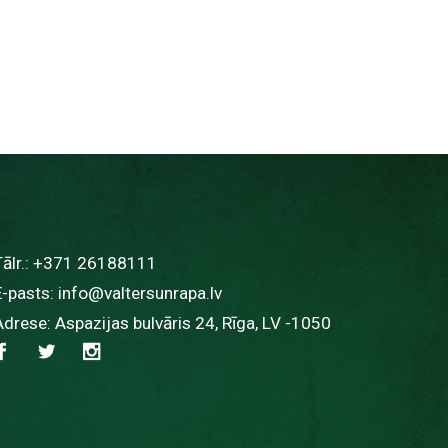
ālr.:
+371 26188111
E-pasts:
info@valtersunrapa.lv
Adrese: Aspazijas bulvāris 24, Rīga, LV -1050