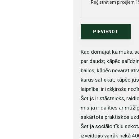
Reģistrētiem pircējiem 1
PIEVIENOT
Kad domājat kā mūks, sa
par daudz; kāpēc salīdzi
bailes; kāpēc nevarat atr
kurus satiekat; kāpēc jū
laipnībai ir izšķiroša n
Šetijs ir stāstnieks, raid
misija ir dalīties ar mūž
sakārtota praktiskos uzde
Šetija sociālo tīklu sekotā
izveidojis vairāk nekā 40