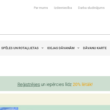
Par mums
Izdevniecība
Darba sludinājums
SPĒLES UN ROTAĻLIETAS
IDEJAS DĀVANĀM
DĀVANU KARTE
Reģistrējies
un iepērcies līdz
20% lētāk!