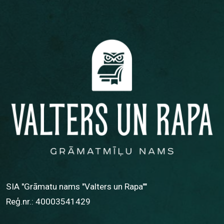
SIA "Grāmatu nams "Valters un Rapa""
Reģ.nr.: 40003541429