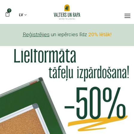
0
LV
Reģistrējies
un iepērcies līdz
20% lētāk!